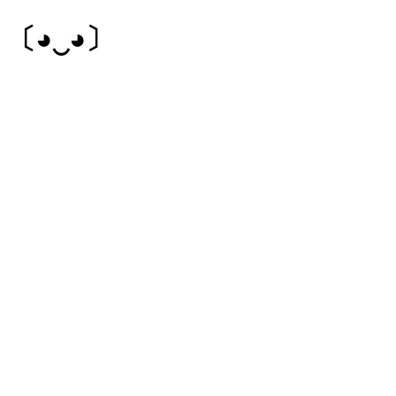
〔◕‿◕〕